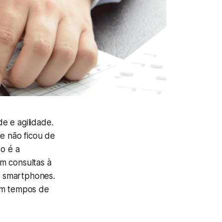
e e agilidade.
de não ficou de
po é a
m consultas à
ou smartphones.
 em tempos de