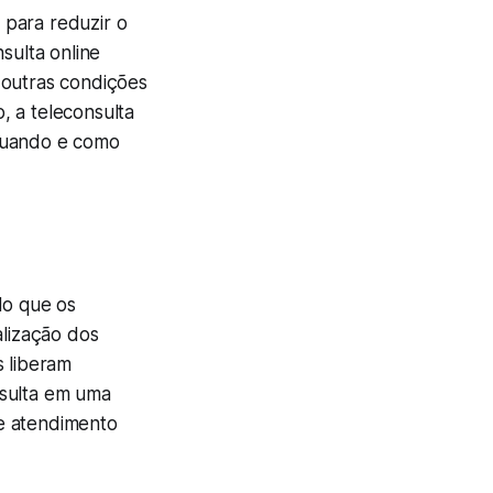
 para reduzir o
sulta online
outras condições
, a teleconsulta
 quando e como
do que os
lização dos
s liberam
esulta em uma
e atendimento