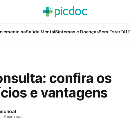
elemedicina
Saúde Mental
Sintomas e Doenças
Bem Estar
FAL
nsulta: confira os
ícios e vantagens
aschoal
—
3 min read