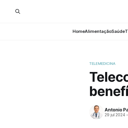
Home
Alimentação
Saúde
T
TELEMEDICINA
Teleco
benef
Antonio P
29 jul 2024