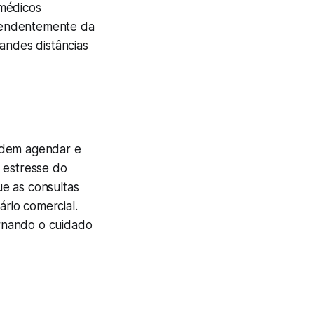
 médicos
dependentemente da
andes distâncias
podem agendar e
 estresse do
ue as consultas
rio comercial.
ornando o cuidado