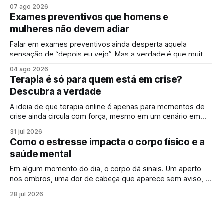
acelerada, muita gente convive diariamente com sintomas
07 ago 2026
de ansiedade e sinais de esgotamento sem perceber que
Exames preventivos que homens e
algo já não vai bem. A campanha surge justamente para
mulheres não devem adiar
ampliar esse olhar,
Falar em exames preventivos ainda desperta aquela
sensação de “depois eu vejo”. Mas a verdade é que muitas
doenças começam de forma silenciosa, sem qualquer sinal
04 ago 2026
evidente. É justamente por isso que o check-up e o
Terapia é só para quem está em crise?
acompanhamento periódico ganham cada vez mais
Descubra a verdade
espaço: identificar alterações antes dos sintomas
aparecerem
A ideia de que terapia online é apenas para momentos de
crise ainda circula com força, mesmo em um cenário em
que falar sobre saúde mental online se tornou mais comum.
31 jul 2026
Para muita gente, buscar um psicólogo online parece um
Como o estresse impacta o corpo físico e a
sinal de que “algo saiu do controle”. Mas essa percepção,
saúde mental
Em algum momento do dia, o corpo dá sinais. Um aperto
nos ombros, uma dor de cabeça que aparece sem aviso, o
cansaço que não passa mesmo depois de descansar.
28 jul 2026
Muitas vezes, esses sintomas parecem isolados, mas
podem estar ligados a algo maior: os efeitos do estresse
no corpo. Em