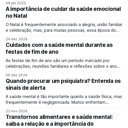
importância de cuidar da saúde mental. Criada em 2014, a
09 jan 2025
iniciativa tem como objetivo incentivar o diálogo sobre
A importância de cuidar da saúde emocional
questões emocionais e psicológicas, quebrando
no Natal
preconceitos e promovendo o bem-estar. O mês
O Natal é frequentemente associado a alegria, união familiar
e celebração, mas, para muitas pessoas, essa época do
ano pode ser emocionalmente desafiadora. A pressão para
24 dez 2024
atender às expectativas sociais, a solidão ou até mesmo a
Cuidados com a saúde mental durante as
lembrança de momentos difíceis podem transformar o que
festas de fim de ano
deveria ser um período festivo em
As festas de fim de ano são um período marcado por
celebrações, reuniões familiares e reflexões sobre o ano
que passou. No entanto, para muitas pessoas, essa época
09 dez 2024
também pode trazer sentimentos de pressão social,
Quando procurar um psiquiatra? Entenda os
solidão ou ansiedade. Reconhecer esses desafios e adotar
sinais de alerta
estratégias para cuidar da saúde mental é
A saúde mental é tão importante quanto a saúde física, mas
frequentemente é negligenciada. Muitos enfrentam
dificuldades emocionais sem buscar ajuda, acreditando que
22 nov 2024
é algo passageiro ou que podem resolver sozinhos.
Transtornos alimentares e saúde mental:
Contudo, ignorar sinais de alerta pode agravar os
saiba a relação e a importância do
problemas e prejudicar diversas áreas da vida. O psiquiatra