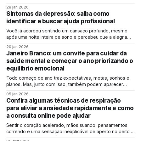
de estímulos, cobranças profissionais, dificuldades
28 jan 2026
emocionais e desafios pessoais fazem com que muitas
Sintomas da depressão: saiba como
pessoas convivam diariamente com sofrimento psíquico
identificar e buscar ajuda profissional
sem buscar ajuda especializada. Nesse cenário, o
psiquiatra online surge como uma
Você já acordou sentindo um cansaço profundo, mesmo
após uma noite inteira de sono e percebeu que a alegria
pelas coisas simples foi diminuindo aos poucos? A
20 jan 2026
depressão não surge de forma repentina na maioria dos
Janeiro Branco: um convite para cuidar da
casos. Ela se instala silenciosamente, afetando
saúde mental e começar o ano priorizando o
pensamentos, emoções, comportamentos e até o corpo.
equilíbrio emocional
Reconhecer
Todo começo de ano traz expectativas, metas, sonhos e
planos. Mas, junto com isso, também podem aparecer
pressões, cobranças internas, ansiedade, inseguranças e
05 jan 2026
sentimentos difíceis de lidar. É nesse contexto que surge o
Confira algumas técnicas de respiração
Janeiro Branco, uma campanha dedicada à conscientização
para aliviar a ansiedade rapidamente e como
sobre saúde mental, que nos convida a olhar para dentro,
a consulta online pode ajudar
Sentir o coração acelerado, mãos suando, pensamentos
correndo e uma sensação inexplicável de aperto no peito é
mais comum do que parece. A ansiedade, segundo o