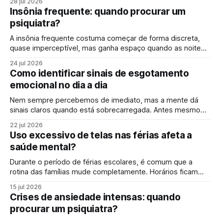
28 jul 2026
Muitas vezes, esses sintomas parecem isolados, mas
Insônia frequente: quando procurar um
podem estar ligados a algo maior: os efeitos do estresse
psiquiatra?
no corpo. Em
A insônia frequente costuma começar de forma discreta,
quase imperceptível, mas ganha espaço quando as noites
mal dormidas deixam de ser exceção e passam a fazer
24 jul 2026
parte da rotina. Nem sempre é sobre não dormir nada. Às
Como identificar sinais de esgotamento
vezes, a dificuldade está em pegar no sono, em acordar
emocional no dia a dia
várias vezes durante
Nem sempre percebemos de imediato, mas a mente dá
sinais claros quando está sobrecarregada. Antes mesmo
de falarmos em esgotamento emocional, é comum surgir
22 jul 2026
uma sensação constante de desgaste, como se tudo
Uso excessivo de telas nas férias afeta a
exigisse mais esforço do que deveria. O acúmulo de
saúde mental?
responsabilidades, preocupações e cobranças vai se
instalando aos poucos.
Durante o período de férias escolares, é comum que a
rotina das famílias mude completamente. Horários ficam
mais flexíveis, atividades diminuem e, quase sem perceber,
15 jul 2026
o tempo dedicado a dispositivos digitais aumenta,
Crises de ansiedade intensas: quando
impactando diretamente a saúde mental de crianças e
procurar um psiquiatra?
adolescentes. Nesse cenário, cresce a busca por temas