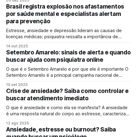
05 dez 2025
Ministério da Saúde, é uma das condições emocionais mais
Brasil registra explosão nos afastamentos
frequentes entre os brasileiros, afetando milhões de
por saúde mental e especialistas alertam
pessoas todos os dias. A boa notícia é
para prevenção
Estresse, ansiedade e depressão lideram as causas de
licenças médicas; psiquiatra ressalta a importância de
identificar sinais precoces e destaca a consulta online
14 out 2025
como ferramenta de cuidado contínuo O Brasil tem
Setembro Amarelo: sinais de alerta e quando
registrado um crescimento expressivo nos afastamentos
buscar ajuda com psiquiatra online
do trabalho por motivos relacionados à saúde mental.
Estresse, ansiedade e depressão estão
O que é o Setembro Amarelo e por que ele é importante O
Setembro Amarelo é a principal campanha nacional de
conscientização sobre a prevenção do suicídio e a
10 set 2025
importância de cuidar da saúde mental. Criada em 2014 no
Crise de ansiedade? Saiba como controlar e
Brasil, a iniciativa acontece durante todo o mês de
buscar atendimento imediato
setembro, mas
O que é ansiedade e como ela se manifesta? A ansiedade
é uma resposta natural do corpo ao estresse, caracterizada
por preocupação, medo ou nervosismo em situações
12 ago 2025
desafiadoras. Em níveis moderados, ela pode até ajudar a
Ansiedade, estresse ou burnout? Saiba
lidar com problemas, mas quando excessiva ou frequente,
quando buscar um psicólogo