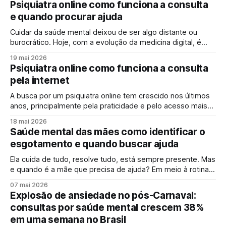
Psiquiatra online como funciona a consulta
Hoje, falar sobre saúde mental é também falar sobre
e quando procurar ajuda
prevenção, qualidade de vida e autocuidado. Assim como
cuidamos do corpo,
Cuidar da saúde mental deixou de ser algo distante ou
burocrático. Hoje, com a evolução da medicina digital, é
possível contar com um psiquiatra online de forma prática,
19 mai 2026
segura e acessível. Ainda assim, muitas pessoas têm
Psiquiatra online como funciona a consulta
dúvidas sobre como funciona a consulta pela internet,
pela internet
quando buscar ajuda e se realmente
A busca por um psiquiatra online tem crescido nos últimos
anos, principalmente pela praticidade e pelo acesso mais
rápido ao cuidado em saúde mental. Mesmo assim, é
18 mai 2026
comum que surjam dúvidas sobre como funciona a consulta
Saúde mental das mães como identificar o
pela internet e se ela realmente é eficaz. A verdade é que a
esgotamento e quando buscar ajuda
consulta
Ela cuida de tudo, resolve tudo, está sempre presente. Mas
e quando é a mãe que precisa de ajuda? Em meio à rotina
intensa, cobranças internas e externas e a
07 mai 2026
responsabilidade constante, muitas mulheres silenciam um
Explosão de ansiedade no pós-Carnaval:
cansaço profundo que vai além do físico. O esgotamento
consultas por saúde mental crescem 38%
emocional materno é real, comum
em uma semana no Brasil