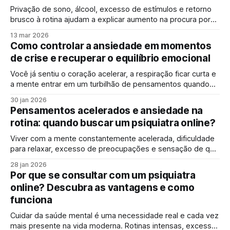
Privação de sono, álcool, excesso de estímulos e retorno
brusco à rotina ajudam a explicar aumento na procura por
atendimento médico após o feriado Após dias intensos de
13 mar 2026
festa, viagens e rotina desorganizada, muitas pessoas
Como controlar a ansiedade em momentos
relatam um sentimento inesperado nos dias seguintes ao
de crise e recuperar o equilíbrio emocional
Carnaval: ansiedade, desânimo, irritabilidade e dificuldade
para
Você já sentiu o coração acelerar, a respiração ficar curta e
a mente entrar em um turbilhão de pensamentos quando
algo inesperado acontece? Em momentos de crise, a
30 jan 2026
ansiedade pode surgir de forma intensa, afetando o corpo,
Pensamentos acelerados e ansiedade na
as emoções e a capacidade de tomar decisões. A boa
rotina: quando buscar um psiquiatra online?
notícia é que
Viver com a mente constantemente acelerada, dificuldade
para relaxar, excesso de preocupações e sensação de que
os pensamentos não “desligam” é uma realidade cada vez
28 jan 2026
mais comum. Em meio a rotinas exigentes, excesso de
Por que se consultar com um psiquiatra
estímulos digitais e pressões emocionais, muitas pessoas
online? Descubra as vantagens e como
passam a conviver com sintomas de ansiedade sem
funciona
perceber
Cuidar da saúde mental é uma necessidade real e cada vez
mais presente na vida moderna. Rotinas intensas, excesso