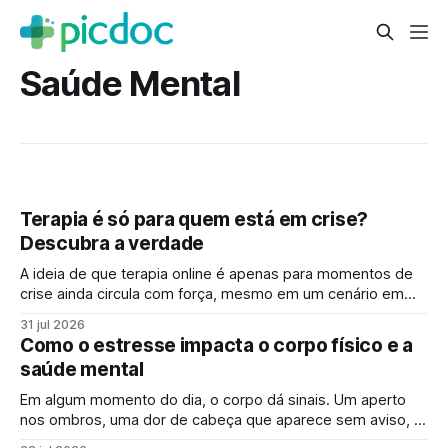
Saúde Mental
Terapia é só para quem está em crise?
Descubra a verdade
A ideia de que terapia online é apenas para momentos de
crise ainda circula com força, mesmo em um cenário em
que falar sobre saúde mental online se tornou mais comum.
31 jul 2026
Para muita gente, buscar um psicólogo online parece um
Como o estresse impacta o corpo físico e a
sinal de que “algo saiu do controle”. Mas essa percepção,
saúde mental
Em algum momento do dia, o corpo dá sinais. Um aperto
nos ombros, uma dor de cabeça que aparece sem aviso, o
cansaço que não passa mesmo depois de descansar.