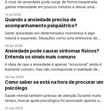
como psicólogo
A crise de ansiedade pode surgir de forma inesperada,
ganhar intensidade em poucos minutos e deixar uma
sensação real de perda de controle. Embora a ansiedade
10 jul 2026
faça parte da vida, quando ela ultrapassa certos limites,
Quando a ansiedade precisa de
começa a afetar o corpo, a mente e a rotina de forma
acompanhamento psiquiátrico?
significativa. Muitas pessoas
Sentir ansiedade em determinados momentos é algo
natural e esperado. Situações como uma entrevista de
emprego, uma prova importante, mudanças na rotina ou até
09 jun 2026
preocupações financeiras ativam uma resposta do
Ansiedade pode causar sintomas físicos?
organismo que aumenta o estado de alerta e prepara o
Entenda os sinais mais comuns
corpo para agir. Esse tipo de ansiedade é funcional e,
A ideia de que a ansiedade é apenas “emocional” ainda é
bastante comum, mas não corresponde à realidade de
quem sente na pele, ou melhor, no corpo. Os sintomas
28 mai 2026
físicos da ansiedade fazem parte de uma experiência real e
Como saber se está na hora de procurar um
intensa, que vai além do emocional. Quando falamos de
psicólogo
ansiedade, estamos
Saúde mental também precisa de atenção Durante muito
tempo, buscar ajuda psicológica foi associado apenas a
momentos extremos, crises profundas, diagnósticos
21 mai 2026
graves ou situações limite. Mas essa visão vem mudando.