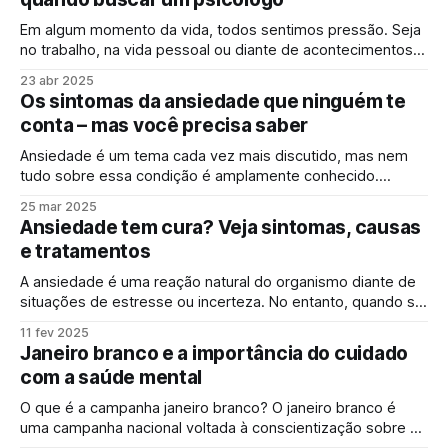
pode atrapalhar a qualidade de vida.
Em algum momento da vida, todos sentimos pressão. Seja
no trabalho, na vida pessoal ou diante de acontecimentos
inesperados, é comum lidar com tensão, preocupações e
23 abr 2025
cansaço. Mas como saber se estamos apenas
Os sintomas da ansiedade que ninguém te
atravessando um momento desafiador ou se estamos
conta – mas você precisa saber
sofrendo com ansiedade, estresse ou burnout? É
justamente essa diferença
Ansiedade é um tema cada vez mais discutido, mas nem
tudo sobre essa condição é amplamente conhecido.
Quando se fala em ansiedade, os sintomas mais
25 mar 2025
mencionados são preocupação excessiva, coração
Ansiedade tem cura? Veja sintomas, causas
acelerado e falta de ar. Mas existem verdades pouco
e tratamentos
comentadas que podem te ajudar a entender melhor o que
está
A ansiedade é uma reação natural do organismo diante de
situações de estresse ou incerteza. No entanto, quando se
torna excessiva e persistente, pode evoluir para um
11 fev 2025
transtorno de ansiedade, comprometendo a qualidade de
Janeiro branco e a importância do cuidado
vida da pessoa. Esses transtornos afetam milhões de
com a saúde mental
pessoas em todo o mundo e podem se
O que é a campanha janeiro branco? O janeiro branco é
uma campanha nacional voltada à conscientização sobre a