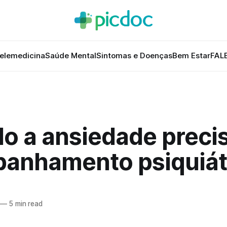
elemedicina
Saúde Mental
Sintomas e Doenças
Bem Estar
FAL
o a ansiedade preci
anhamento psiquiát
—
5 min read