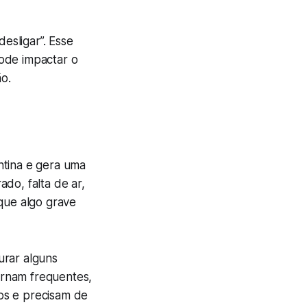
esligar”. Esse
ode impactar o
o.
ntina e gera uma
do, falta de ar,
que algo grave
urar alguns
ornam frequentes,
os e precisam de