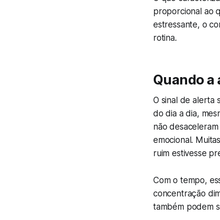
proporcional ao 
estressante, o co
rotina.
Quando a 
O sinal de alert
do dia a dia, me
não desaceleram
emocional. Muita
ruim estivesse pr
Com o tempo, ess
concentração dimi
também podem ser 