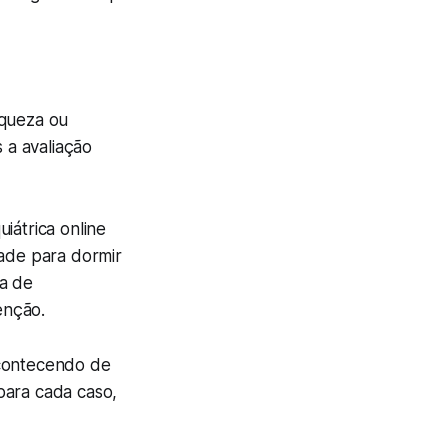
aqueza ou
 a avaliação
iátrica online
dade para dormir
da de
enção.
contecendo de
para cada caso,