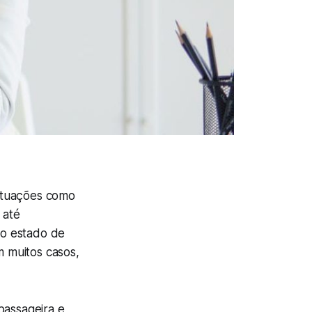
ituações como
 até
 o estado de
m muitos casos,
passageira e