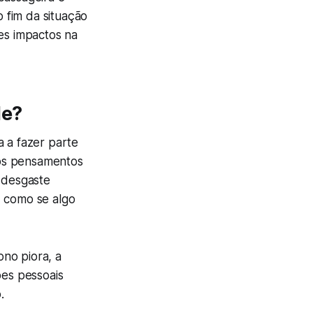
 fim da situação
des impactos na
le?
a a fazer parte
 os pensamentos
 desgaste
, como se algo
no piora, a
ões pessoais
.