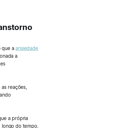
ranstorno
o que a
ansiedade
ionada a
zes
 as reações,
tando
que a própria
 longo do tempo.