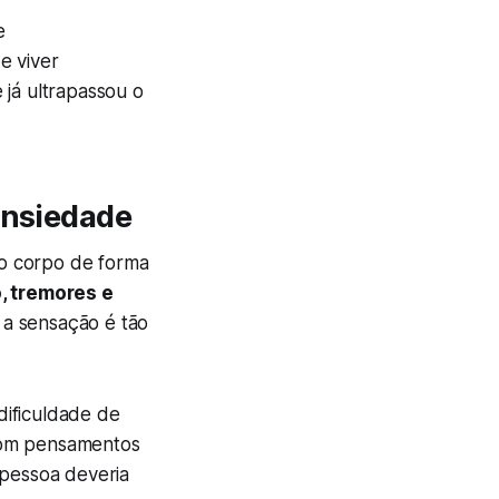
e
e viver
 já ultrapassou o
ansiedade
o corpo de forma
o, tremores e
 a sensação é tão
 dificuldade de
 com pensamentos
 pessoa deveria