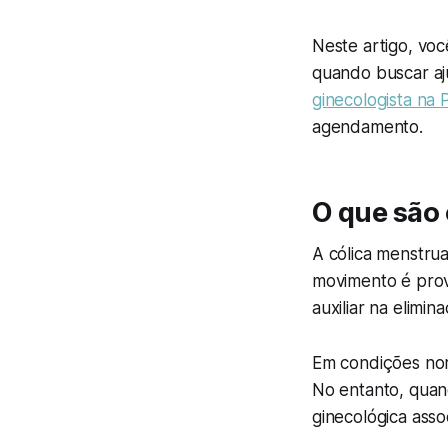
Neste artigo, voc
quando buscar a
ginecologista na 
agendamento.
O que são
A cólica menstru
movimento é pro
auxiliar na elimi
Em condições nor
No entanto, quan
ginecológica asso