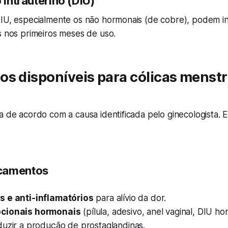
o intrauterino (DIU)
IU, especialmente os não hormonais (de cobre), podem int
s nos primeiros meses de uso.
s disponíveis para cólicas menstr
a de acordo com a causa identificada pelo ginecologista. 
camentos
s e anti-inflamatórios
para alívio da dor.
cionais hormonais
(pílula, adesivo, anel vaginal, DIU h
duzir a produção de prostaglandinas.