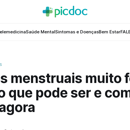
elemedicina
Saúde Mental
Sintomas e Doenças
Bem Estar
FAL
S
s menstruais muito f
 o que pode ser e co
 agora