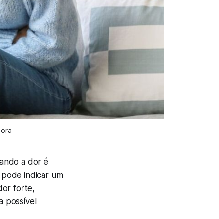
gora
uando a dor é
, pode indicar um
or forte,
a possível