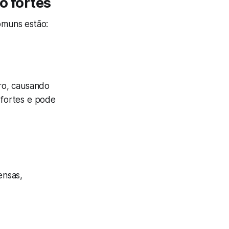
o fortes
comuns estão:
ro, causando
 fortes e pode
ensas,