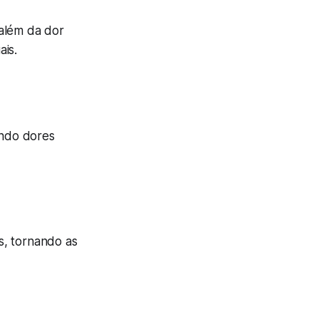
 além da dor
ais.
ando dores
s, tornando as