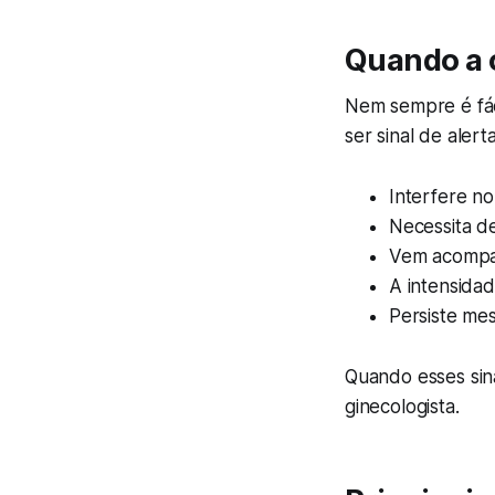
Quando a c
Nem sempre é fáci
ser sinal de aler
Interfere no
Necessita d
Vem acompan
A intensida
Persiste me
Quando esses sin
ginecologista.