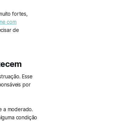
muito fortes,
ine com
cisar de
ntecem
struação. Esse
ponsáveis por
e a moderado.
 alguma condição