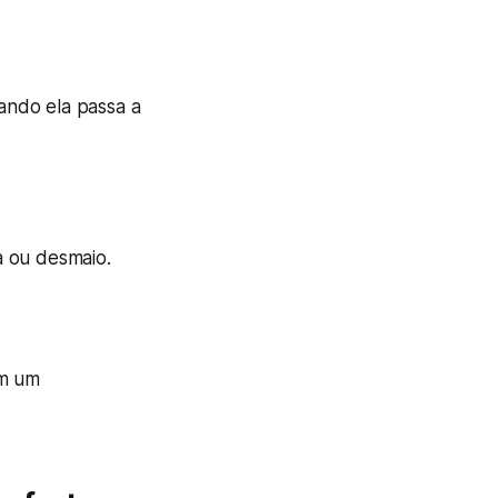
uando ela passa a
a ou desmaio.
om um