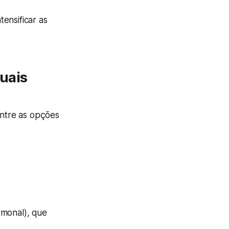
ensificar as
uais
Entre as opções
ormonal), que