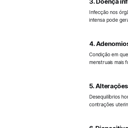
3. Doença inf
Infecção nos órg
intensa pode ger
4. Adenomio
Condição em que 
menstruais mais f
5. Alteraçõe
Desequilíbrios h
contrações uterin