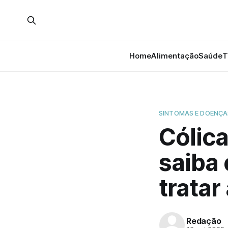
Home
Alimentação
Saúde
T
SINTOMAS E DOENÇA
Cólica
saiba
tratar
Redação