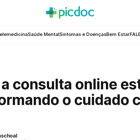
elemedicina
Saúde Mental
Sintomas e Doenças
Bem Estar
FAL
a consulta online es
formando o cuidado 
aschoal