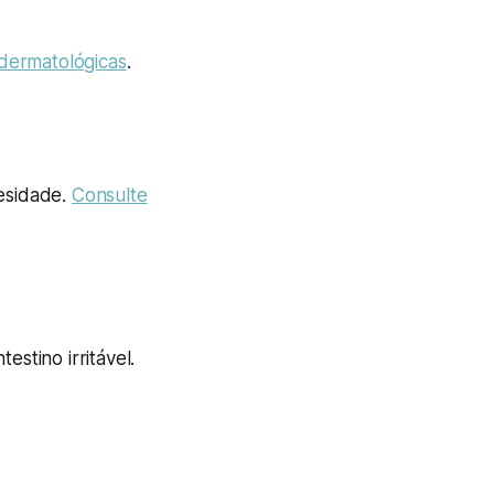
dermatológicas
.
esidade.
Consulte
estino irritável.