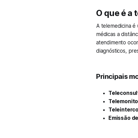
O que é a 
A telemedicina é
médicas a distânc
atendimento ocor
diagnósticos, pr
Principais m
Teleconsul
Telemonit
Teleinterc
Emissão de