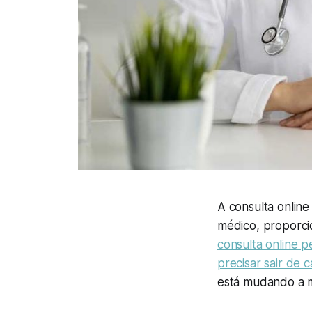
A consulta onlin
médico, proporci
consulta online p
precisar sair de c
está mudando a m