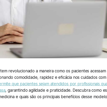
e tem revolucionado a maneira como os pacientes acessam
onando comodidade, rapidez e eficácia nos cuidados com
ermite que pacientes sejam atendidos por profissionais qua
asa
, garantindo agilidade e praticidade. Descubra como es
edicina e quais são os principais benefícios desse model