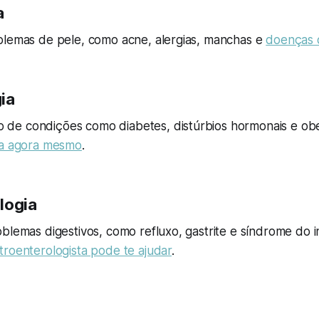
a
blemas de pele, como acne, alergias, manchas e
doenças 
ia
de condições como diabetes, distúrbios hormonais e ob
ta agora mesmo
.
logia
blemas digestivos, como refluxo, gastrite e síndrome do int
troenterologista pode te ajudar
.