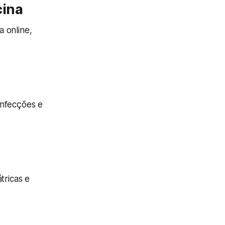
cina
 online,
infecções e
átricas e