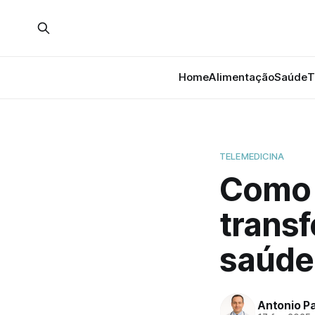
Home
Alimentação
Saúde
T
TELEMEDICINA
Como 
trans
saúde
Antonio P