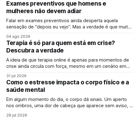
de ansiedade e sinais de esgotamento sem perceber que
Exames preventivos que homens e
algo já não vai bem. A campanha surge justamente para
mulheres não devem adiar
ampliar esse olhar,
Falar em exames preventivos ainda desperta aquela
sensação de “depois eu vejo”. Mas a verdade é que muitas
doenças começam de forma silenciosa, sem qualquer sinal
04 ago 2026
evidente. É justamente por isso que o check-up e o
Terapia é só para quem está em crise?
acompanhamento periódico ganham cada vez mais
Descubra a verdade
espaço: identificar alterações antes dos sintomas
aparecerem
A ideia de que terapia online é apenas para momentos de
crise ainda circula com força, mesmo em um cenário em
que falar sobre saúde mental online se tornou mais comum.
31 jul 2026
Para muita gente, buscar um psicólogo online parece um
Como o estresse impacta o corpo físico e a
sinal de que “algo saiu do controle”. Mas essa percepção,
saúde mental
Em algum momento do dia, o corpo dá sinais. Um aperto
nos ombros, uma dor de cabeça que aparece sem aviso, o
cansaço que não passa mesmo depois de descansar.
28 jul 2026
Muitas vezes, esses sintomas parecem isolados, mas
podem estar ligados a algo maior: os efeitos do estresse
no corpo. Em