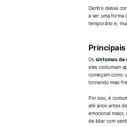
Dentro desse con
a ser uma forma d
temporário e, mu
Principais
Os
sintomas de 
eles costumam apa
começam como um 
tornando mais fr
Por isso, é com
até anos antes d
emocional maior,
de lidar com senti