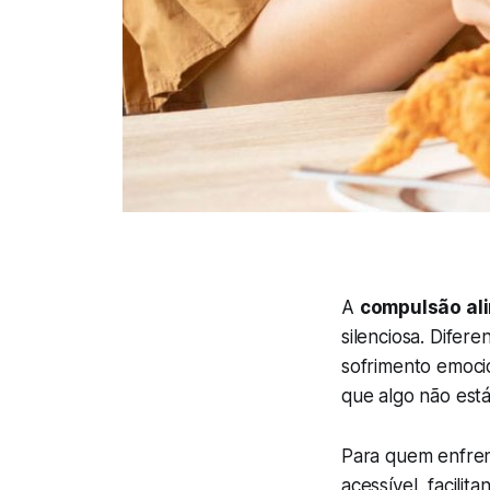
A
compulsão al
silenciosa. Difer
sofrimento emocio
que algo não est
Para quem enfrent
acessível, facilit