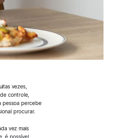
itas vezes,
 de controle,
 a pessoa percebe
ional procurar.
ada vez mais
e, é possível