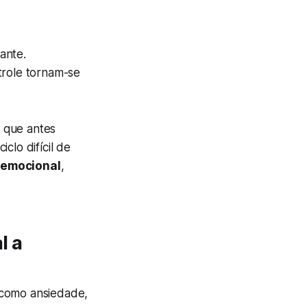
ante.
role tornam-se
 que antes
clo difícil de
 emocional
,
l a
como ansiedade,