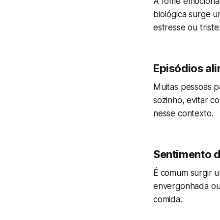
A fome emocional
biológica surge 
estresse ou triste
Episódios al
Muitas pessoas 
sozinho, evitar c
nesse contexto.
Sentimento d
É comum surgir u
envergonhada ou 
comida.