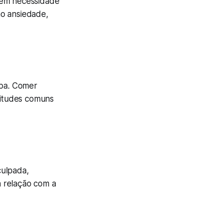
sem necessidade
mo ansiedade,
pa. Comer
atitudes comuns
culpada,
a relação com a