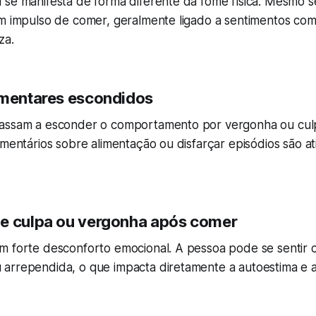
 se manifesta de forma diferente da fome física. Mesmo 
um impulso de comer, geralmente ligado a sentimentos co
za.
imentares escondidos
passam a esconder o comportamento por vergonha ou cul
omentários sobre alimentação ou disfarçar episódios são 
e culpa ou vergonha após comer
m forte desconforto emocional. A pessoa pode se sentir 
arrependida, o que impacta diretamente a autoestima e 