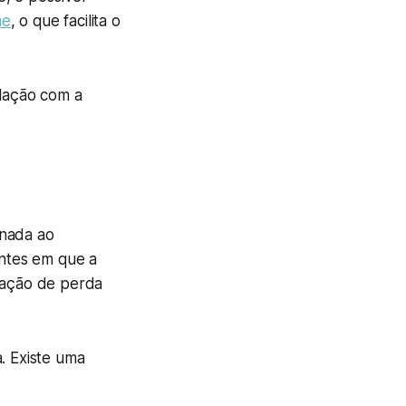
ne
, o que facilita o
elação com a
onada ao
entes em que a
sação de perda
. Existe uma