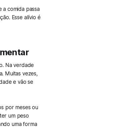
e a comida passa
ão. Esse alívio é
limentar
io. Na verdade
a. Muitas vezes,
dade e vão se
os por meses ou
 ter um peso
nando uma forma