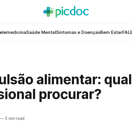
elemedicina
Saúde Mental
Sintomas e Doenças
Bem Estar
FAL
lsão alimentar: qual
sional procurar?
—
5 min read