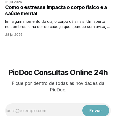
31 jul 2026
Para muita gente, buscar um psicólogo online parece um
Como o estresse impacta o corpo físico e a
sinal de que “algo saiu do controle”. Mas essa percepção,
saúde mental
Em algum momento do dia, o corpo dá sinais. Um aperto
nos ombros, uma dor de cabeça que aparece sem aviso, o
cansaço que não passa mesmo depois de descansar.
28 jul 2026
Muitas vezes, esses sintomas parecem isolados, mas
podem estar ligados a algo maior: os efeitos do estresse
no corpo. Em
PicDoc Consultas Online 24h
Fique por dentro de todas as novidades da
PicDoc.
Enviar