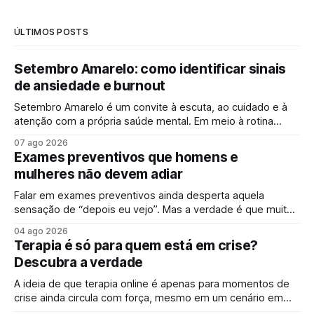
ÚLTIMOS POSTS
Setembro Amarelo: como identificar sinais
de ansiedade e burnout
Setembro Amarelo é um convite à escuta, ao cuidado e à
atenção com a própria saúde mental. Em meio à rotina
acelerada, muita gente convive diariamente com sintomas
07 ago 2026
de ansiedade e sinais de esgotamento sem perceber que
Exames preventivos que homens e
algo já não vai bem. A campanha surge justamente para
mulheres não devem adiar
ampliar esse olhar,
Falar em exames preventivos ainda desperta aquela
sensação de “depois eu vejo”. Mas a verdade é que muitas
doenças começam de forma silenciosa, sem qualquer sinal
04 ago 2026
evidente. É justamente por isso que o check-up e o
Terapia é só para quem está em crise?
acompanhamento periódico ganham cada vez mais
Descubra a verdade
espaço: identificar alterações antes dos sintomas
aparecerem
A ideia de que terapia online é apenas para momentos de
crise ainda circula com força, mesmo em um cenário em
que falar sobre saúde mental online se tornou mais comum.