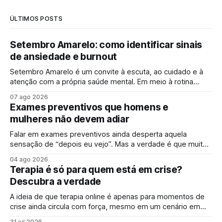
ÚLTIMOS POSTS
Setembro Amarelo: como identificar sinais
de ansiedade e burnout
Setembro Amarelo é um convite à escuta, ao cuidado e à
atenção com a própria saúde mental. Em meio à rotina
acelerada, muita gente convive diariamente com sintomas
07 ago 2026
de ansiedade e sinais de esgotamento sem perceber que
Exames preventivos que homens e
algo já não vai bem. A campanha surge justamente para
mulheres não devem adiar
ampliar esse olhar,
Falar em exames preventivos ainda desperta aquela
sensação de “depois eu vejo”. Mas a verdade é que muitas
doenças começam de forma silenciosa, sem qualquer sinal
04 ago 2026
evidente. É justamente por isso que o check-up e o
Terapia é só para quem está em crise?
acompanhamento periódico ganham cada vez mais
Descubra a verdade
espaço: identificar alterações antes dos sintomas
aparecerem
A ideia de que terapia online é apenas para momentos de
crise ainda circula com força, mesmo em um cenário em
que falar sobre saúde mental online se tornou mais comum.
31 jul 2026