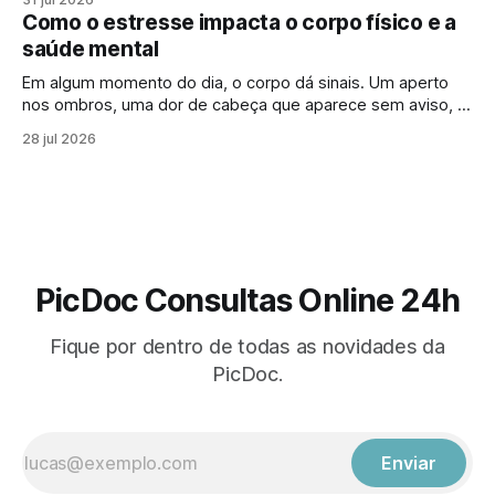
Para muita gente, buscar um psicólogo online parece um
Como o estresse impacta o corpo físico e a
sinal de que “algo saiu do controle”. Mas essa percepção,
saúde mental
Em algum momento do dia, o corpo dá sinais. Um aperto
nos ombros, uma dor de cabeça que aparece sem aviso, o
cansaço que não passa mesmo depois de descansar.
28 jul 2026
Muitas vezes, esses sintomas parecem isolados, mas
podem estar ligados a algo maior: os efeitos do estresse
no corpo. Em
PicDoc Consultas Online 24h
Fique por dentro de todas as novidades da
PicDoc.
Enviar