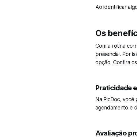
Ao identificar a
Os benefíc
Com a rotina cor
presencial. Por is
opção. Confira os
Praticidade e
Na PicDoc, você 
agendamento e de 
Avaliação pro