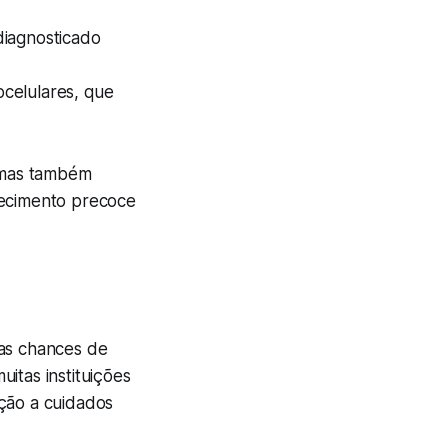
diagnosticado
ocelulares, que
 mas também
hecimento precoce
 as chances de
itas instituições
ação a cuidados