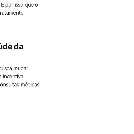
É por isso que o
tratamento
úde da
 busca mudar
 incentiva
consultas médicas