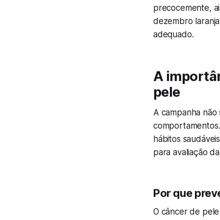
precocemente, ai
dezembro laranj
adequado.
A importân
pele
A campanha não s
comportamentos. 
hábitos saudáveis
para avaliação da
Por que preve
O câncer de pele 