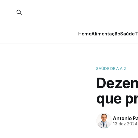
Home
Alimentação
Saúde
T
SAÚDE DE A A Z
Dezem
que p
Antonio P
13 dez 2024