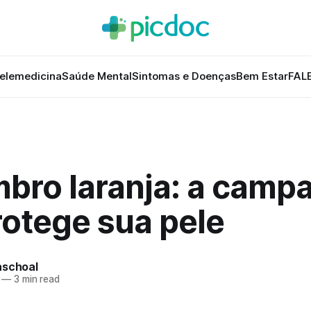
elemedicina
Saúde Mental
Sintomas e Doenças
Bem Estar
FAL
bro laranja: a camp
rotege sua pele
aschoal
—
3 min read