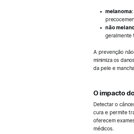
melanoma
precocemen
não melan
geralmente 
A prevenção não
minimiza os dano
da pele e mancha
O impacto do
Detectar o cânce
cura e permite tr
oferecem exames 
médicos.