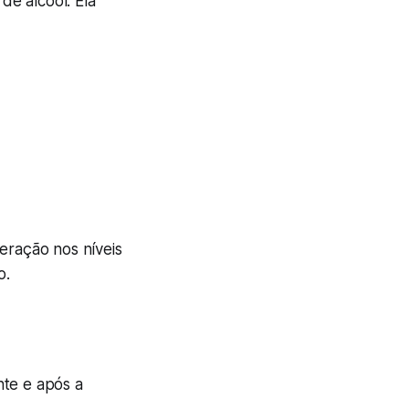
e álcool. Ela
eração nos níveis
o.
nte e após a