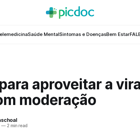
elemedicina
Saúde Mental
Sintomas e Doenças
Bem Estar
FAL
para aproveitar a vir
om moderação
aschoal
4
—
2 min read