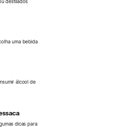
ou destilados
scolha uma bebida
onsumir álcool de
ressaca
gumas dicas para