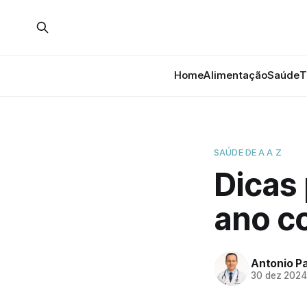
Home
Alimentação
Saúde
T
SAÚDE DE A A Z
Dicas 
ano c
Antonio P
30 dez 202