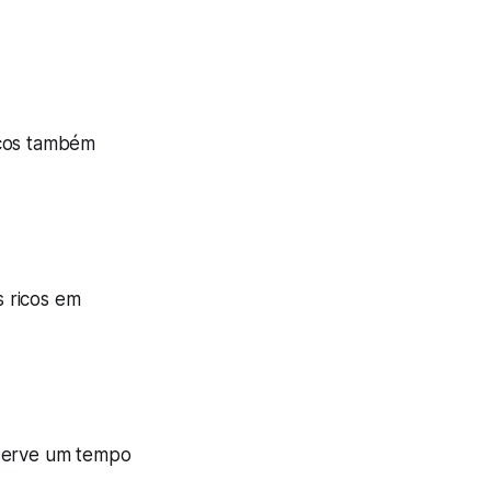
icos também
s ricos em
eserve um tempo