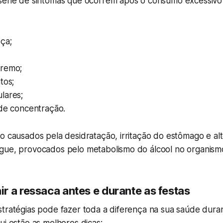
série de sintomas que ocorrem após o consumo excessivo d
ça;
tremo;
tos;
lares;
 de concentração.
o causados pela desidratação, irritação do estômago e alt
gue, provocados pelo metabolismo do álcool no organism
r a ressaca antes e durante as festas
stratégias pode fazer toda a diferença na sua saúde dura