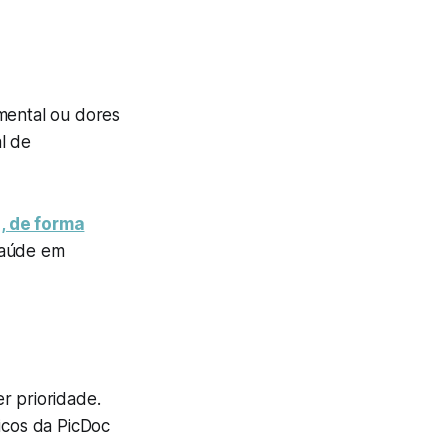
 mental ou dores
l de
, de forma
saúde em
r prioridade.
icos da PicDoc