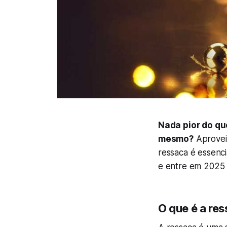
Nada pior do qu
mesmo?
Aproveit
ressaca é essenci
e entre em 2025 
O que é a re