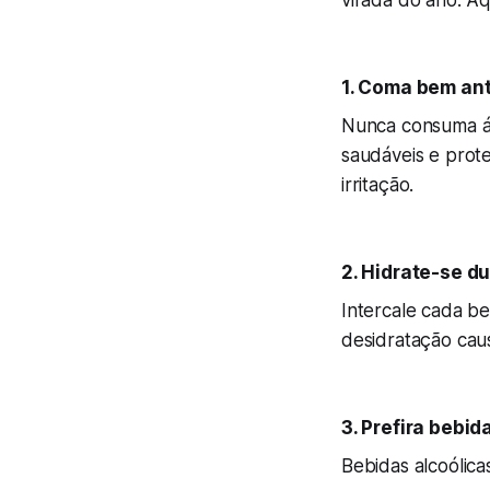
virada do ano. Aq
1. Coma bem an
Nunca consuma ál
saudáveis e prot
irritação.
2. Hidrate-se du
Intercale cada be
desidratação caus
3. Prefira bebi
Bebidas alcoólic