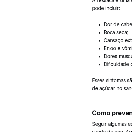
A ressaca é uma 
pode incluir:
Dor de cabe
Boca seca;
Cansaço ex
Enjoo e vômi
Dores muscu
Dificuldade
Esses sintomas sã
de açúcar no san
Como preveni
Seguir algumas e