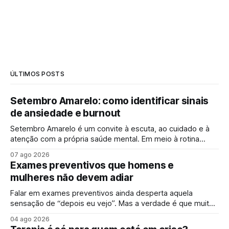
ÚLTIMOS POSTS
Setembro Amarelo: como identificar sinais
de ansiedade e burnout
Setembro Amarelo é um convite à escuta, ao cuidado e à
atenção com a própria saúde mental. Em meio à rotina
acelerada, muita gente convive diariamente com sintomas
07 ago 2026
de ansiedade e sinais de esgotamento sem perceber que
Exames preventivos que homens e
algo já não vai bem. A campanha surge justamente para
mulheres não devem adiar
ampliar esse olhar,
Falar em exames preventivos ainda desperta aquela
sensação de “depois eu vejo”. Mas a verdade é que muitas
doenças começam de forma silenciosa, sem qualquer sinal
04 ago 2026
evidente. É justamente por isso que o check-up e o