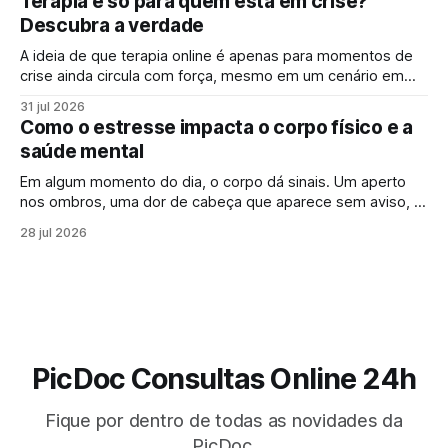
Terapia é só para quem está em crise?
acompanhamento periódico ganham cada vez mais
Descubra a verdade
espaço: identificar alterações antes dos sintomas
aparecerem
A ideia de que terapia online é apenas para momentos de
crise ainda circula com força, mesmo em um cenário em
que falar sobre saúde mental online se tornou mais comum.
31 jul 2026
Para muita gente, buscar um psicólogo online parece um
Como o estresse impacta o corpo físico e a
sinal de que “algo saiu do controle”. Mas essa percepção,
saúde mental
Em algum momento do dia, o corpo dá sinais. Um aperto
nos ombros, uma dor de cabeça que aparece sem aviso, o
cansaço que não passa mesmo depois de descansar.
28 jul 2026
Muitas vezes, esses sintomas parecem isolados, mas
podem estar ligados a algo maior: os efeitos do estresse
no corpo. Em
PicDoc Consultas Online 24h
Fique por dentro de todas as novidades da
PicDoc.