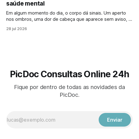
saúde mental
Em algum momento do dia, o corpo dá sinais. Um aperto
nos ombros, uma dor de cabeça que aparece sem aviso, o
cansaço que não passa mesmo depois de descansar.
28 jul 2026
Muitas vezes, esses sintomas parecem isolados, mas
podem estar ligados a algo maior: os efeitos do estresse
no corpo. Em
PicDoc Consultas Online 24h
Fique por dentro de todas as novidades da
PicDoc.
Enviar