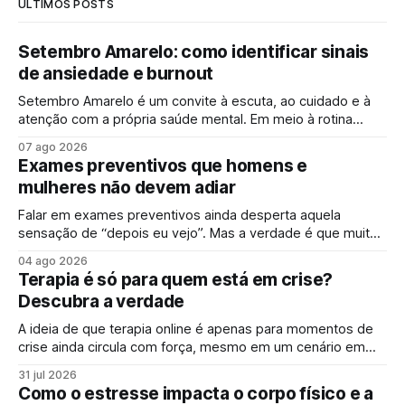
ÚLTIMOS POSTS
Setembro Amarelo: como identificar sinais
de ansiedade e burnout
Setembro Amarelo é um convite à escuta, ao cuidado e à
atenção com a própria saúde mental. Em meio à rotina
acelerada, muita gente convive diariamente com sintomas
07 ago 2026
de ansiedade e sinais de esgotamento sem perceber que
Exames preventivos que homens e
algo já não vai bem. A campanha surge justamente para
mulheres não devem adiar
ampliar esse olhar,
Falar em exames preventivos ainda desperta aquela
sensação de “depois eu vejo”. Mas a verdade é que muitas
doenças começam de forma silenciosa, sem qualquer sinal
04 ago 2026
evidente. É justamente por isso que o check-up e o
Terapia é só para quem está em crise?
acompanhamento periódico ganham cada vez mais
Descubra a verdade
espaço: identificar alterações antes dos sintomas
aparecerem
A ideia de que terapia online é apenas para momentos de
crise ainda circula com força, mesmo em um cenário em
que falar sobre saúde mental online se tornou mais comum.
31 jul 2026
Para muita gente, buscar um psicólogo online parece um
Como o estresse impacta o corpo físico e a
sinal de que “algo saiu do controle”. Mas essa percepção,