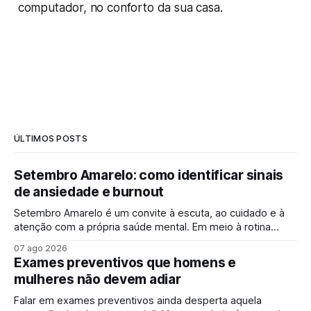
computador, no conforto da sua casa.
ÚLTIMOS POSTS
Setembro Amarelo: como identificar sinais
de ansiedade e burnout
Setembro Amarelo é um convite à escuta, ao cuidado e à
atenção com a própria saúde mental. Em meio à rotina
acelerada, muita gente convive diariamente com sintomas
07 ago 2026
de ansiedade e sinais de esgotamento sem perceber que
Exames preventivos que homens e
algo já não vai bem. A campanha surge justamente para
mulheres não devem adiar
ampliar esse olhar,
Falar em exames preventivos ainda desperta aquela