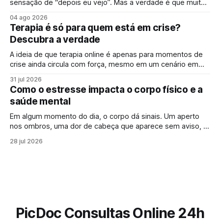
sensação de “depois eu vejo”. Mas a verdade é que muitas
doenças começam de forma silenciosa, sem qualquer sinal
04 ago 2026
evidente. É justamente por isso que o check-up e o
Terapia é só para quem está em crise?
acompanhamento periódico ganham cada vez mais
Descubra a verdade
espaço: identificar alterações antes dos sintomas
aparecerem
A ideia de que terapia online é apenas para momentos de
crise ainda circula com força, mesmo em um cenário em
que falar sobre saúde mental online se tornou mais comum.
31 jul 2026
Para muita gente, buscar um psicólogo online parece um
Como o estresse impacta o corpo físico e a
sinal de que “algo saiu do controle”. Mas essa percepção,
saúde mental
Em algum momento do dia, o corpo dá sinais. Um aperto
nos ombros, uma dor de cabeça que aparece sem aviso, o
cansaço que não passa mesmo depois de descansar.
28 jul 2026
Muitas vezes, esses sintomas parecem isolados, mas
podem estar ligados a algo maior: os efeitos do estresse
no corpo. Em
PicDoc Consultas Online 24h