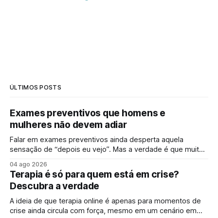
ÚLTIMOS POSTS
Exames preventivos que homens e
mulheres não devem adiar
Falar em exames preventivos ainda desperta aquela
sensação de “depois eu vejo”. Mas a verdade é que muitas
doenças começam de forma silenciosa, sem qualquer sinal
04 ago 2026
evidente. É justamente por isso que o check-up e o
Terapia é só para quem está em crise?
acompanhamento periódico ganham cada vez mais
Descubra a verdade
espaço: identificar alterações antes dos sintomas
aparecerem
A ideia de que terapia online é apenas para momentos de
crise ainda circula com força, mesmo em um cenário em