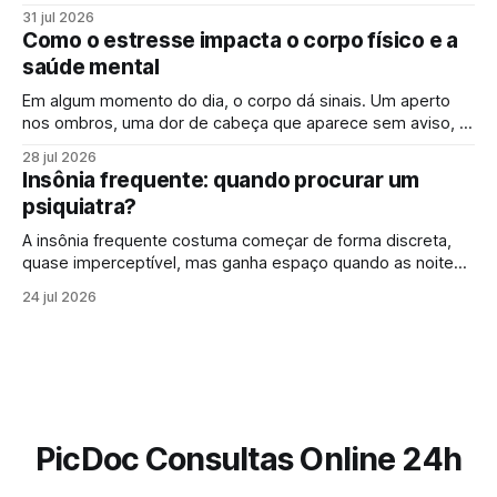
que falar sobre saúde mental online se tornou mais comum.
31 jul 2026
Para muita gente, buscar um psicólogo online parece um
Como o estresse impacta o corpo físico e a
sinal de que “algo saiu do controle”. Mas essa percepção,
saúde mental
Em algum momento do dia, o corpo dá sinais. Um aperto
nos ombros, uma dor de cabeça que aparece sem aviso, o
cansaço que não passa mesmo depois de descansar.
28 jul 2026
Muitas vezes, esses sintomas parecem isolados, mas
Insônia frequente: quando procurar um
podem estar ligados a algo maior: os efeitos do estresse
psiquiatra?
no corpo. Em
A insônia frequente costuma começar de forma discreta,
quase imperceptível, mas ganha espaço quando as noites
mal dormidas deixam de ser exceção e passam a fazer
24 jul 2026
parte da rotina. Nem sempre é sobre não dormir nada. Às
vezes, a dificuldade está em pegar no sono, em acordar
várias vezes durante
PicDoc Consultas Online 24h