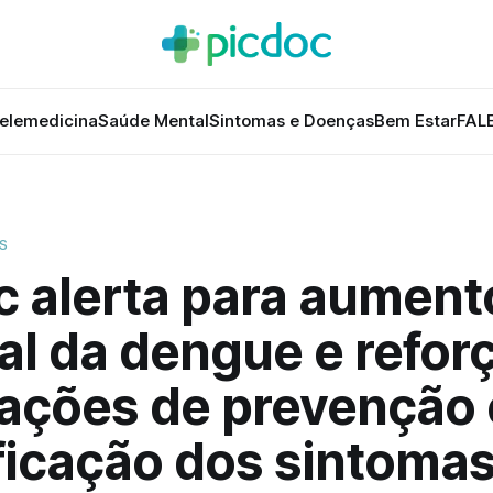
elemedicina
Saúde Mental
Sintomas e Doenças
Bem Estar
FAL
S
c alerta para aument
al da dengue e refor
tações de prevenção 
ficação dos sintoma