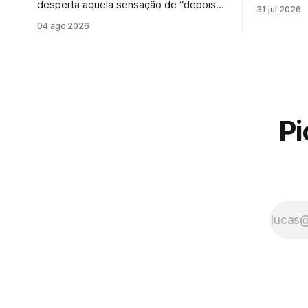
com força
desperta aquela sensação de “depois
31 jul 2026
que falar 
eu vejo”. Mas a verdade é que muitas
04 ago 2026
tornou mai
doenças começam de forma silenciosa,
buscar um 
sem qualquer sinal evidente. É
sinal de qu
justamente por isso que o check-up e o
essa perc
acompanhamento periódico ganham
cada vez mais espaço: identificar
alterações antes dos sintomas
aparecerem
Pi