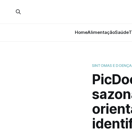
Home
Alimentação
Saúde
T
SINTOMAS E DOENÇA
PicDo
sazon
orien
identi