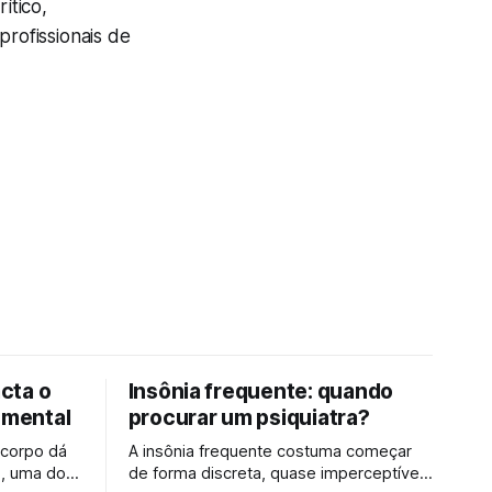
ítico,
profissionais de
cta o
Insônia frequente: quando
 mental
procurar um psiquiatra?
 corpo dá
A insônia frequente costuma começar
, uma dor
de forma discreta, quase imperceptível,