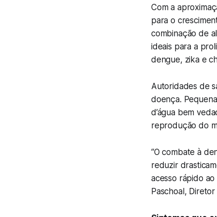
Com a aproximaçã
para o crescimen
combinação de al
ideais para a pro
dengue, zika e c
Autoridades de s
doença. Pequenas 
d’água bem vedada
reprodução do m
“O combate à den
reduzir drastica
acesso rápido ao
Paschoal, Direto