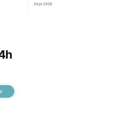
viso, o
mas ganha espaço quando as noites
24 jul 2026
mo depois
mal dormidas deixam de ser exceção e
 esses
passam a fazer parte da rotina. Nem
mas
sempre é sobre não dormir nada. Às
aior: os
vezes, a dificuldade está em pegar no
. Em
sono, em acordar várias vezes durante
24h
ar