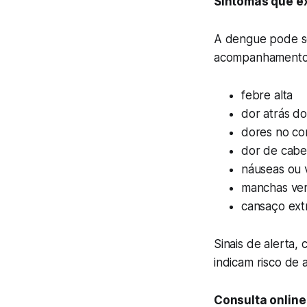
Sintomas que e
A dengue pode se
acompanhamento u
febre alta
dor atrás do
dores no co
dor de cabe
náuseas ou 
manchas ver
cansaço ex
Sinais de alerta
indicam risco de
Consulta online