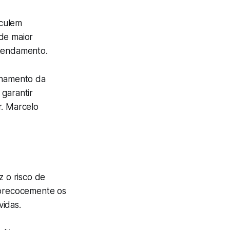
rculem
de maior
agendamento.
anhamento da
 garantir
r. Marcelo
 o risco de
 precocemente os
vidas.