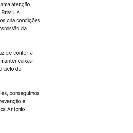
hama atenção
Brasil. A
os cria condições
ansmissão da
az de conter a
 manter caixas-
o ciclo de
les, conseguimos
prevenção e
aca Antonio