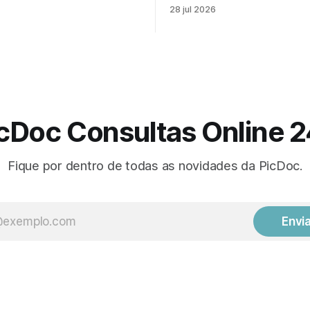
, mesmo em um cenário em
de cabeça que aparece sem a
28 jul 2026
sobre saúde mental online se
cansaço que não passa mes
s comum. Para muita gente,
de descansar. Muitas vezes,
psicólogo online parece um
sintomas parecem isolados, 
e “algo saiu do controle”. Mas
podem estar ligados a algo m
epção,
efeitos do estresse no corpo
cDoc Consultas Online 
Fique por dentro de todas as novidades da PicDoc.
Envi