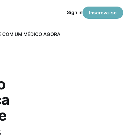
Sign in
Inscreva-se
E COM UM MÉDICO AGORA
o
ça
e
s