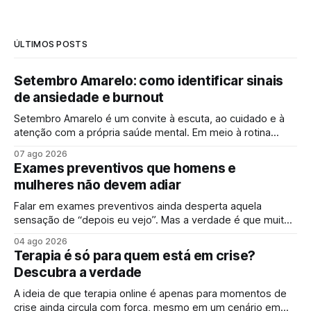
ÚLTIMOS POSTS
Setembro Amarelo: como identificar sinais
de ansiedade e burnout
Setembro Amarelo é um convite à escuta, ao cuidado e à
atenção com a própria saúde mental. Em meio à rotina
acelerada, muita gente convive diariamente com sintomas
07 ago 2026
de ansiedade e sinais de esgotamento sem perceber que
Exames preventivos que homens e
algo já não vai bem. A campanha surge justamente para
mulheres não devem adiar
ampliar esse olhar,
Falar em exames preventivos ainda desperta aquela
sensação de “depois eu vejo”. Mas a verdade é que muitas
doenças começam de forma silenciosa, sem qualquer sinal
04 ago 2026
evidente. É justamente por isso que o check-up e o
Terapia é só para quem está em crise?
acompanhamento periódico ganham cada vez mais
Descubra a verdade
espaço: identificar alterações antes dos sintomas
aparecerem
A ideia de que terapia online é apenas para momentos de
crise ainda circula com força, mesmo em um cenário em