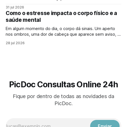
que falar sobre saúde mental online se tornou mais comum.
31 jul 2026
Para muita gente, buscar um psicólogo online parece um
Como o estresse impacta o corpo físico e a
sinal de que “algo saiu do controle”. Mas essa percepção,
saúde mental
Em algum momento do dia, o corpo dá sinais. Um aperto
nos ombros, uma dor de cabeça que aparece sem aviso, o
cansaço que não passa mesmo depois de descansar.
28 jul 2026
Muitas vezes, esses sintomas parecem isolados, mas
podem estar ligados a algo maior: os efeitos do estresse
no corpo. Em
PicDoc Consultas Online 24h
Fique por dentro de todas as novidades da
PicDoc.
Enviar