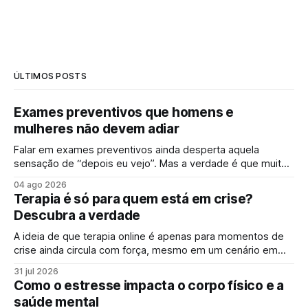
ÚLTIMOS POSTS
Exames preventivos que homens e
mulheres não devem adiar
Falar em exames preventivos ainda desperta aquela
sensação de “depois eu vejo”. Mas a verdade é que muitas
doenças começam de forma silenciosa, sem qualquer sinal
04 ago 2026
evidente. É justamente por isso que o check-up e o
Terapia é só para quem está em crise?
acompanhamento periódico ganham cada vez mais
Descubra a verdade
espaço: identificar alterações antes dos sintomas
aparecerem
A ideia de que terapia online é apenas para momentos de
crise ainda circula com força, mesmo em um cenário em
que falar sobre saúde mental online se tornou mais comum.
31 jul 2026
Para muita gente, buscar um psicólogo online parece um
Como o estresse impacta o corpo físico e a
sinal de que “algo saiu do controle”. Mas essa percepção,
saúde mental