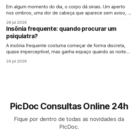
Em algum momento do dia, o corpo dá sinais. Um aperto
nos ombros, uma dor de cabeça que aparece sem aviso, o
cansaço que não passa mesmo depois de descansar.
28 jul 2026
Muitas vezes, esses sintomas parecem isolados, mas
Insônia frequente: quando procurar um
podem estar ligados a algo maior: os efeitos do estresse
psiquiatra?
no corpo. Em
A insônia frequente costuma começar de forma discreta,
quase imperceptível, mas ganha espaço quando as noites
mal dormidas deixam de ser exceção e passam a fazer
24 jul 2026
parte da rotina. Nem sempre é sobre não dormir nada. Às
vezes, a dificuldade está em pegar no sono, em acordar
várias vezes durante
PicDoc Consultas Online 24h
Fique por dentro de todas as novidades da
PicDoc.