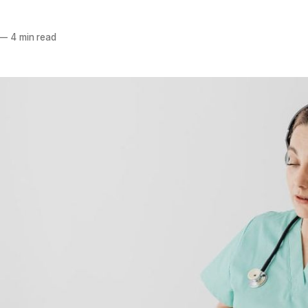
—
4 min read