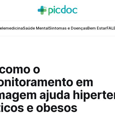
elemedicina
Saúde Mental
Sintomas e Doenças
Bem Estar
FAL
 como o
onitoramento em
magem ajuda hiperte
ticos e obesos