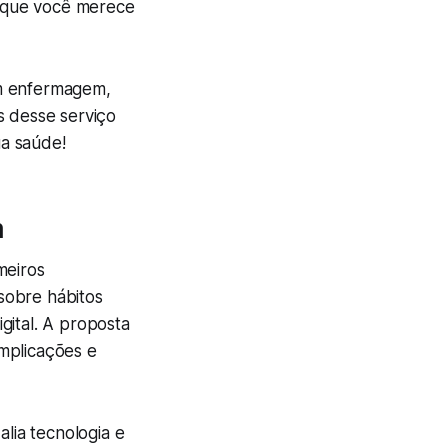
 que você merece
om enfermagem,
s desse serviço
a saúde!
m
meiros
 sobre hábitos
gital. A proposta
mplicações e
lia tecnologia e