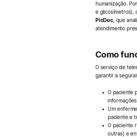
humanização. Por 
e glicosímetros),
PicDoc
, que ana
atendimento pres
Como fun
O serviço de tel
garantir a segur
O paciente p
informações
Um enfermei
paciente e 
O paciente r
outras) e en