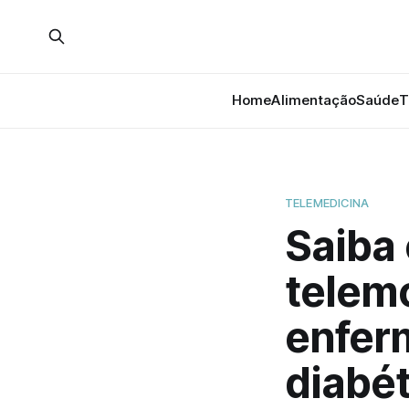
Home
Alimentação
Saúde
T
TELEMEDICINA
Saiba
telem
enfer
diabé