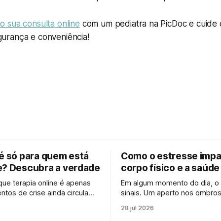
 sua consulta online
com um pediatra na PicDoc e cuide
urança e conveniência!
 é só para quem está
Como o estresse impa
e? Descubra a verdade
corpo físico e a saúde
 que terapia online é apenas
Em algum momento do dia, o
tos de crise ainda circula
sinais. Um aperto nos ombros
, mesmo em um cenário em
de cabeça que aparece sem a
28 jul 2026
sobre saúde mental online se
cansaço que não passa mes