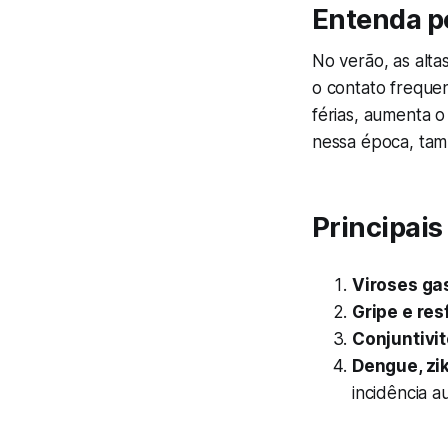
Entenda p
No verão, as alta
o contato frequen
férias, aumenta 
nessa época, tam
Principais
Viroses gas
Gripe e res
Conjuntivit
Dengue, zi
incidência 