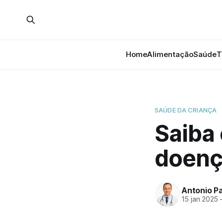
Home
Alimentação
Saúde
T
SAÚDE DA CRIANÇA
Saiba 
doença
Antonio P
15 jan 2025