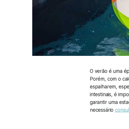
O verão é uma épo
Porém, com o cal
espalharem, espec
intestinais, é i
garantir uma esta
necessário
consul