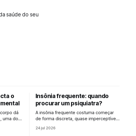
 da saúde do seu
cta o
Insônia frequente: quando
 mental
procurar um psiquiatra?
 corpo dá
A insônia frequente costuma começar
, uma dor
de forma discreta, quase imperceptível,
viso, o
mas ganha espaço quando as noites
24 jul 2026
mo depois
mal dormidas deixam de ser exceção e