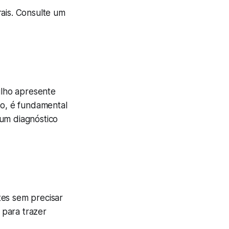
rais. Consulte um
ilho apresente
ão, é fundamental
 um diagnóstico
tes sem precisar
 para trazer