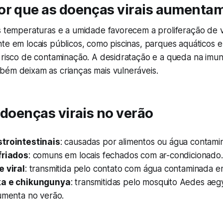
or que as doenças virais aumentam
s temperaturas e a umidade favorecem a proliferação de v
te em locais públicos, como piscinas, parques aquáticos e
o risco de contaminação. A desidratação e a queda na imu
bém deixam as crianças mais vulneráveis.
 doenças virais no verão
trointestinais
: causadas por alimentos ou água contami
friados
: comuns em locais fechados com ar-condicionado.
e viral
: transmitida pelo contato com água contaminada em
ka e chikungunya
: transmitidas pelo mosquito Aedes aegy
aumenta no verão.