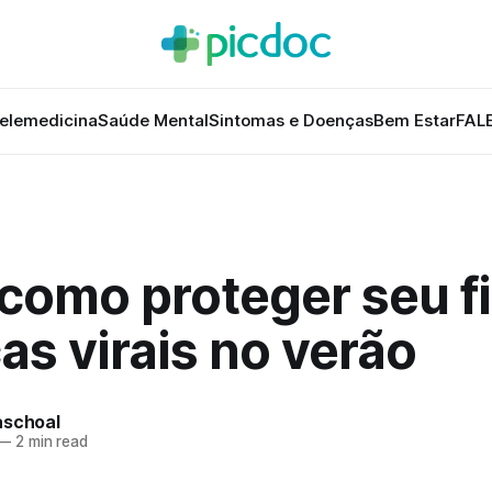
elemedicina
Saúde Mental
Sintomas e Doenças
Bem Estar
FAL
como proteger seu fi
s virais no verão
aschoal
—
2 min read