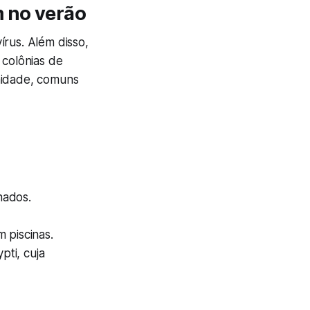
 no verão
írus. Além disso,
 colônias de
nidade, comuns
nados.
 piscinas.
pti, cuja