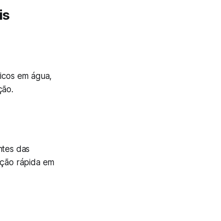
is
ricos em água,
ção.
ntes das
ação rápida em