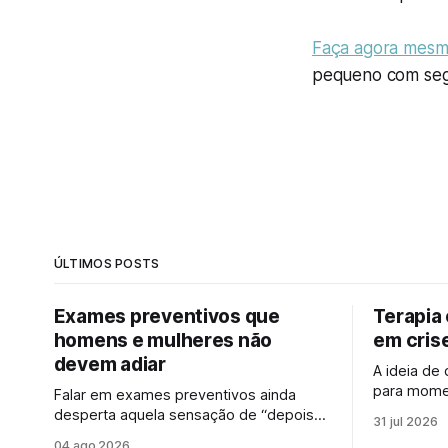
Faça agora mesmo
pequeno com seg
ÚLTIMOS POSTS
Exames preventivos que
Terapia
homens e mulheres não
em cris
devem adiar
A ideia de
para momen
Falar em exames preventivos ainda
com força
desperta aquela sensação de “depois
31 jul 2026
que falar 
eu vejo”. Mas a verdade é que muitas
04 ago 2026