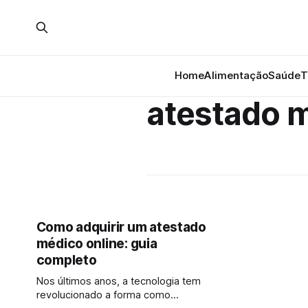
Home
Alimentação
Saúde
T
atestado 
Como adquirir um atestado
médico online: guia
completo
Nos últimos anos, a tecnologia tem
revolucionado a forma como