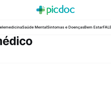
elemedicina
Saúde Mental
Sintomas e Doenças
Bem Estar
FAL
médico