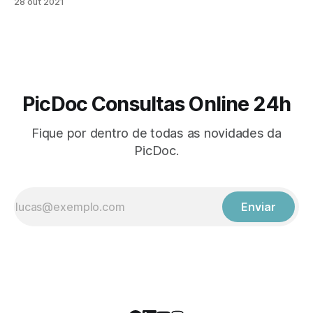
28 out 2021
mundo, correspondendo a 31% dos óbitos. No entanto, a
maior parte pode ser prevenida apenas com mudanças nos
hábitos de vida como praticar atividades físicas e ter uma
PicDoc Consultas Online 24h
Fique por dentro de todas as novidades da
PicDoc.
Enviar