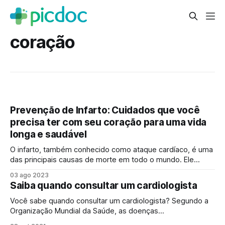
coração
Prevenção de Infarto: Cuidados que você
precisa ter com seu coração para uma vida
longa e saudável
O infarto, também conhecido como ataque cardíaco, é uma
das principais causas de morte em todo o mundo. Ele
ocorre quando uma artéria coronária que irriga o músculo
03 ago 2023
do coração fica obstruída, interrompendo o fluxo sanguíneo
Saiba quando consultar um cardiologista
e causando danos ao tecido cardíaco. O infarto é uma
condição séria e muitas
Você sabe quando consultar um cardiologista? Segundo a
Organização Mundial da Saúde, as doenças
cardiovasculares são as principais causas de mortes no