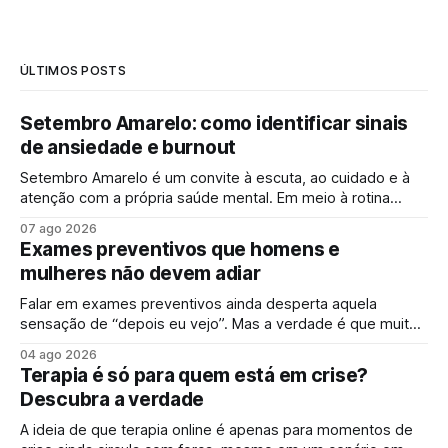
ÚLTIMOS POSTS
Setembro Amarelo: como identificar sinais
de ansiedade e burnout
Setembro Amarelo é um convite à escuta, ao cuidado e à
atenção com a própria saúde mental. Em meio à rotina
acelerada, muita gente convive diariamente com sintomas
07 ago 2026
de ansiedade e sinais de esgotamento sem perceber que
Exames preventivos que homens e
algo já não vai bem. A campanha surge justamente para
mulheres não devem adiar
ampliar esse olhar,
Falar em exames preventivos ainda desperta aquela
sensação de “depois eu vejo”. Mas a verdade é que muitas
doenças começam de forma silenciosa, sem qualquer sinal
04 ago 2026
evidente. É justamente por isso que o check-up e o
Terapia é só para quem está em crise?
acompanhamento periódico ganham cada vez mais
Descubra a verdade
espaço: identificar alterações antes dos sintomas
aparecerem
A ideia de que terapia online é apenas para momentos de