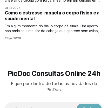
crise ainda circula com força, mesmo em um cenário em
que falar sobre saúde mental online se tornou mais comum.
31 jul 2026
Para muita gente, buscar um psicólogo online parece um
Como o estresse impacta o corpo físico e a
sinal de que “algo saiu do controle”. Mas essa percepção,
saúde mental
Em algum momento do dia, o corpo dá sinais. Um aperto
nos ombros, uma dor de cabeça que aparece sem aviso, o
cansaço que não passa mesmo depois de descansar.
28 jul 2026
Muitas vezes, esses sintomas parecem isolados, mas
podem estar ligados a algo maior: os efeitos do estresse
no corpo. Em
PicDoc Consultas Online 24h
Fique por dentro de todas as novidades da
PicDoc.