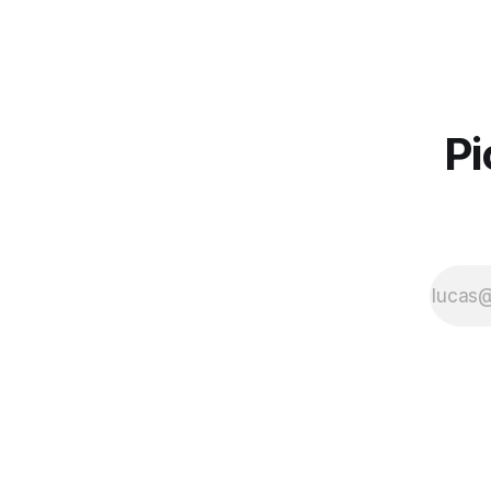
vasos sanguíneos e vasos
linfáticos, como varizes, aneurismas
e obstruções arteriais. Além disso,
ele ajuda na prevenção de doenças.
Em geral na consulta com o
angiologista, o profissional pergunta
Pi