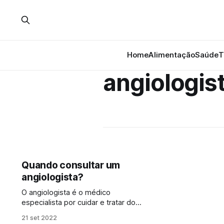
Home
Alimentação
Saúde
T
angiologis
Quando consultar um
angiologista?
O angiologista é o médico
especialista por cuidar e tratar do
sistema circulatório humano. Ele
21 set 2022
trata das doenças que ocorrem nos