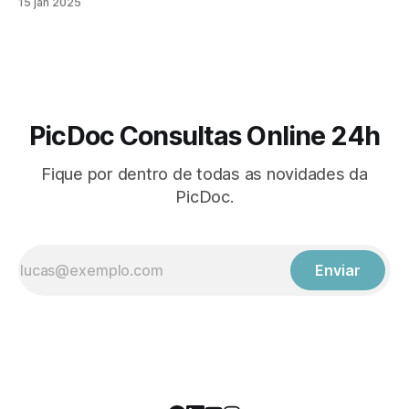
15 jan 2025
para se espalharem, especialmente entre as crianças.
Desde gripes e resfriados até infecções intestinais, é
importante adotar medidas de prevenção
PicDoc Consultas Online 24h
Fique por dentro de todas as novidades da
PicDoc.
Enviar