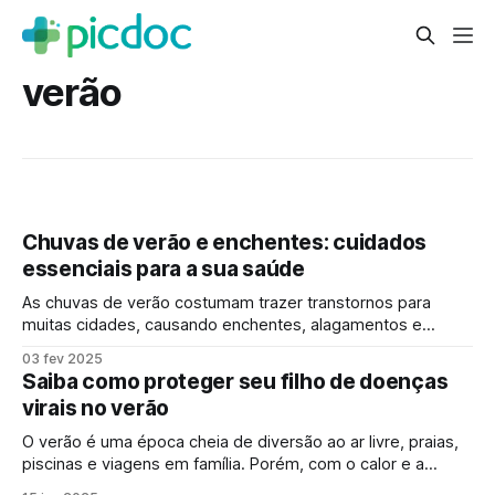
verão
Chuvas de verão e enchentes: cuidados
essenciais para a sua saúde
As chuvas de verão costumam trazer transtornos para
muitas cidades, causando enchentes, alagamentos e
exposição a água contaminada. Esse cenário aumenta o
03 fev 2025
risco de doenças transmissíveis e infecções. Por isso, é
Saiba como proteger seu filho de doenças
fundamental adotar medidas preventivas para proteger sua
virais no verão
saúde e da sua família. Riscos das enchentes para a saúde
A
O verão é uma época cheia de diversão ao ar livre, praias,
piscinas e viagens em família. Porém, com o calor e a
umidade, as doenças virais encontram condições ideais